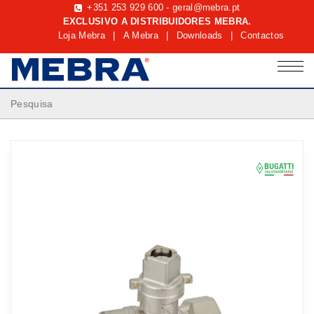
+351 253 929 600
-
geral@mebra.pt
EXCLUSIVO A DISTRIBUIDORES MEBRA.
Loja Mebra
|
A Mebra
|
Downloads
|
Contactos
Pesquisa