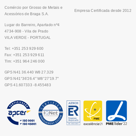
Comércio por Grosso de Metais e
Empresa Certificada desde 2012
Acessórios de Braga S.A.
Lugar do Barreiro, Apartado nº4
4734-908 - Vila de Prado
VILA VERDE - PORTUGAL
Tel: +351 253 929 600
Fax: +351 253 929 611
Tlm: +351 964 246 000
GPS N41 36.440 W8 27.329
GPS N41°36'26.4" W8°27'19.7"
GPS 41.607333 -8.455483