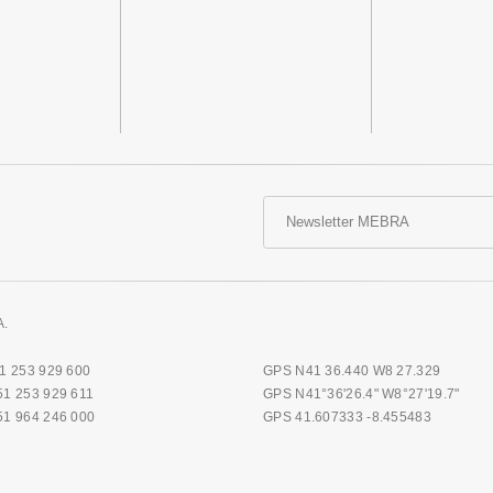
A.
51 253 929 600
GPS N41 36.440 W8 27.329
51 253 929 611
GPS N41°36'26.4" W8°27'19.7"
51 964 246 000
GPS 41.607333 -8.455483