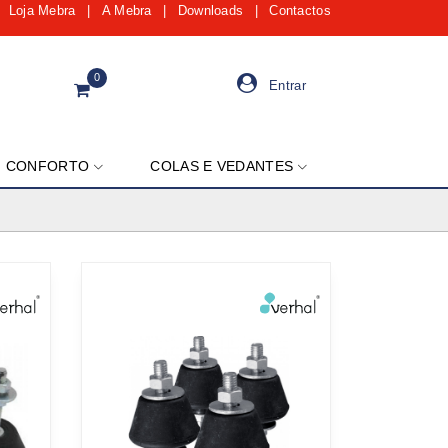
Loja Mebra
|
A Mebra
|
Downloads
|
Contactos
0
Entrar
CONFORTO
COLAS E VEDANTES