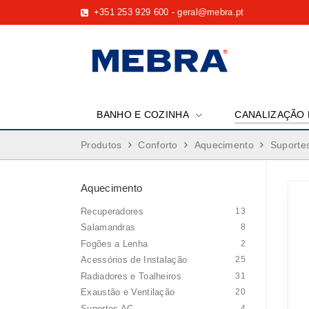
+351 253 929 600
-
geral@mebra.pt
BANHO E COZINHA
CANALIZAÇÃO 
Produtos
Conforto
Aquecimento
Suporte
Aquecimento
Recuperadores
13
Salamandras
8
Fogões a Lenha
2
Acessórios de Instalação
25
Radiadores e Toalheiros
31
Exaustão e Ventilação
20
Suportes AC
4