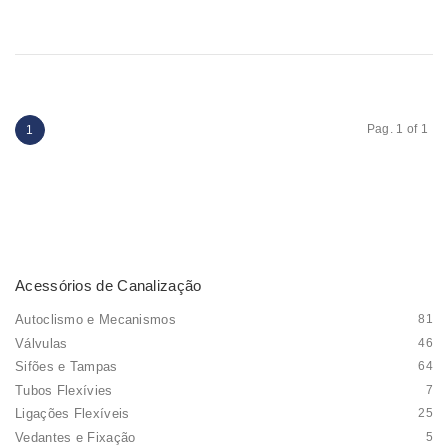
Pag. 1 of 1
1
Acessórios de Canalização
Autoclismo e Mecanismos
81
Válvulas
46
Sifões e Tampas
64
Tubos Flexívies
7
Ligações Flexíveis
25
Vedantes e Fixação
5