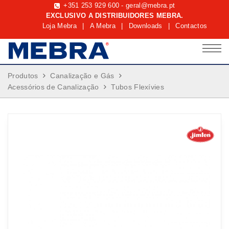
+351 253 929 600
-
geral@mebra.pt
EXCLUSIVO A DISTRIBUIDORES MEBRA.
Loja Mebra
|
A Mebra
|
Downloads
|
Contactos
Produtos
Canalização e Gás
Acessórios de Canalização
Tubos Flexívies