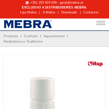
+351 253 929 600
-
geral@mebra.pt
EXCLUSIVO A DISTRIBUIDORES MEBRA.
Loja Mebra
|
A Mebra
|
Downloads
|
Contactos
Produtos
Conforto
Aquecimento
Radiadores e Toalheiros