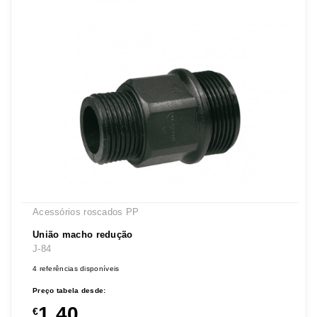
Acessórios roscados PP
União macho redução
J-84
4 referências disponíveis
Preço tabela desde:
1,40
€