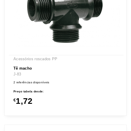
Acessórios roscados PP
Tê macho
J-83
2 referências disponíveis
Preço tabela desde:
1,72
€