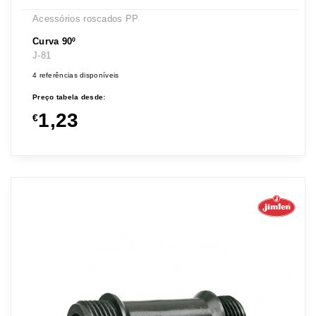
Acessórios roscados PP
Curva 90º
J-81
4 referências disponíveis
Preço tabela desde:
1,23
€