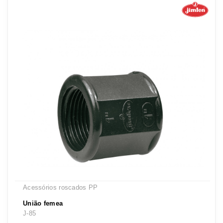
Acessórios roscados PP
União femea
J-85