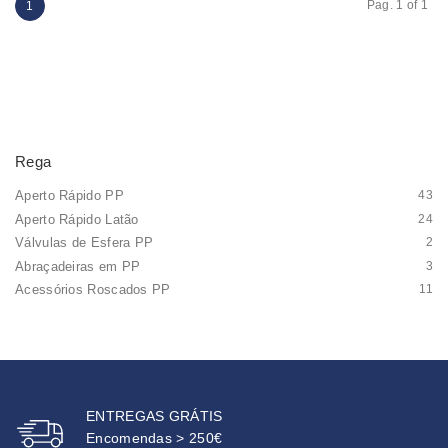
Pag. 1 of 1
1
Rega
Aperto Rápido PP
43
Aperto Rápido Latão
24
Válvulas de Esfera PP
2
Abraçadeiras em PP
3
Acessórios Roscados PP
11
ENTREGAS GRÁTIS
Encomendas > 250€