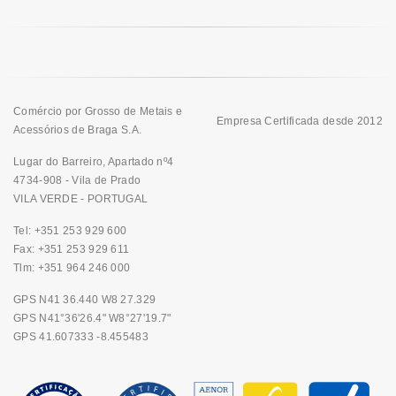
Comércio por Grosso de Metais e
Empresa Certificada desde 2012
Acessórios de Braga S.A.
Lugar do Barreiro, Apartado nº4
4734-908 - Vila de Prado
VILA VERDE - PORTUGAL
Tel: +351 253 929 600
Fax: +351 253 929 611
Tlm: +351 964 246 000
GPS N41 36.440 W8 27.329
GPS N41°36'26.4" W8°27'19.7"
GPS 41.607333 -8.455483