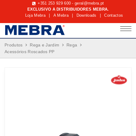
+351 253 929 600
-
geral@mebra.pt
EXCLUSIVO A DISTRIBUIDORES MEBRA.
Loja Mebra
|
A Mebra
|
Downloads
|
Contactos
Produtos
Rega e Jardim
Rega
Acessórios Roscados PP