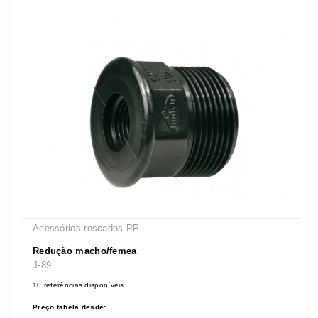
Acessórios roscados PP
Redução macho/femea
J-89
10 referências disponíveis
Preço tabela desde: