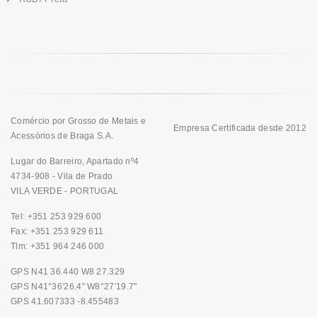
Comércio por Grosso de Metais e
Empresa Certificada desde 2012
Acessórios de Braga S.A.
Lugar do Barreiro, Apartado nº4
4734-908 - Vila de Prado
VILA VERDE - PORTUGAL
Tel: +351 253 929 600
Fax: +351 253 929 611
Tlm: +351 964 246 000
GPS N41 36.440 W8 27.329
GPS N41°36'26.4" W8°27'19.7"
GPS 41.607333 -8.455483