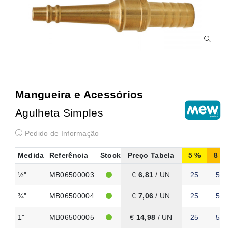
Mangueira e Acessórios
Agulheta Simples
Pedido de Informação
Medida
Referência
Stock
Preço Tabela
5
8
½"
MB06500003
€
6,81
/ UN
25
50
¾"
MB06500004
€
7,06
/ UN
25
50
1"
MB06500005
€
14,98
/ UN
25
50