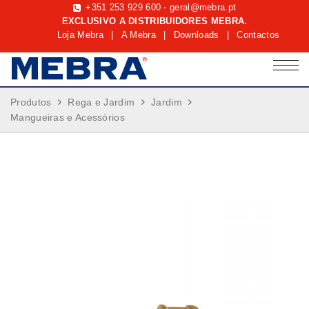
+351 253 929 600
-
geral@mebra.pt
EXCLUSIVO A DISTRIBUIDORES MEBRA.
Loja Mebra
|
A Mebra
|
Downloads
|
Contactos
Produtos
Rega e Jardim
Jardim
Mangueiras e Acessórios