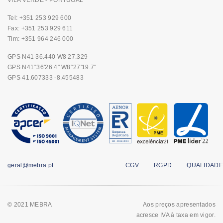
Tel: +351 253 929 600
Fax: +351 253 929 611
Tlm: +351 964 246 000
GPS N41 36.440 W8 27.329
GPS N41°36'26.4" W8°27'19.7"
GPS 41.607333 -8.455483
geral@mebra.pt
CGV
RGPD
QUALIDADE
© 2021 MEBRA
Aos preços apresentados
acresce IVA à taxa em vigor.