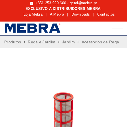
+351 253 929 600
-
geral@mebra.pt
EXCLUSIVO A DISTRIBUIDORES MEBRA.
Loja Mebra
|
A Mebra
|
Downloads
|
Contactos
Produtos
Rega e Jardim
Jardim
Acessórios de Rega