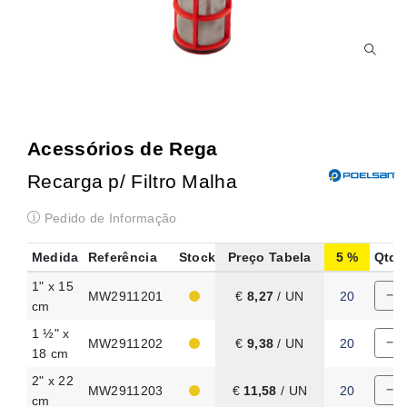
Acessórios de Rega
Recarga p/ Filtro Malha
Pedido de Informação
Medida
Referência
Stock
Preço Tabela
5
Qtd.
1" x 15
−
MW2911201
€
8,27
/ UN
20
cm
1 ½" x
−
MW2911202
€
9,38
/ UN
20
18 cm
2" x 22
−
MW2911203
€
11,58
/ UN
20
cm