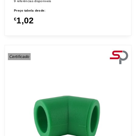
9 referências disponíveis
Preço tabela desde:
1,02
€
Certificado