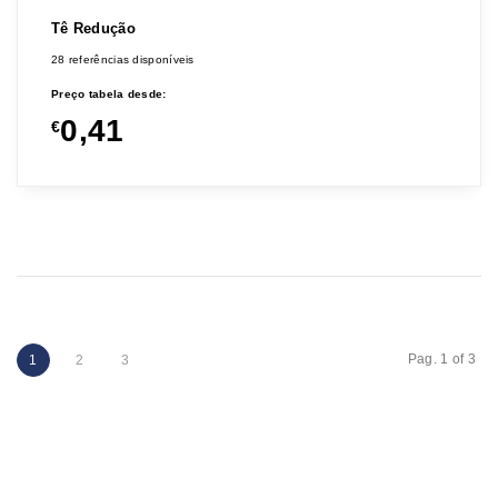
Tê Redução
28 referências disponíveis
Preço tabela desde:
0,41
€
Pag. 1 of 3
1
2
3