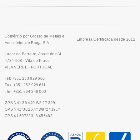
Comércio por Grosso de Metais e
Empresa Certificada desde 2012
Acessórios de Braga S.A.
Lugar do Barreiro, Apartado nº4
4734-908 - Vila de Prado
VILA VERDE - PORTUGAL
Tel: +351 253 929 600
Fax: +351 253 929 611
Tlm: +351 964 246 000
GPS N41 36.440 W8 27.329
GPS N41°36'26.4" W8°27'19.7"
GPS 41.607333 -8.455483