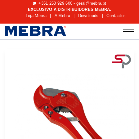
+351 253 929 600
-
geral@mebra.pt
EXCLUSIVO A DISTRIBUIDORES MEBRA.
Loja Mebra
|
A Mebra
|
Downloads
|
Contactos